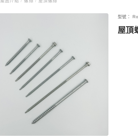
產品介紹
/
螺絲
/
屋頂螺絲
型號：
Ro
屋頂