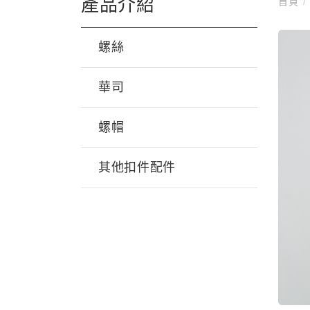
產品介紹
首頁
/
螺絲
華司
螺帽
其他扣件配件